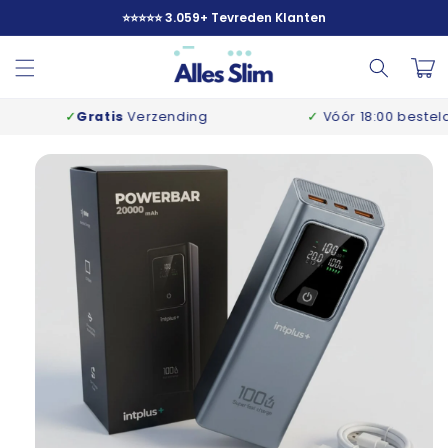
Meteen
⭐️⭐️⭐️⭐️⭐️ 3.059+ Tevreden Klanten
naar de
content
Winkelwa
✓
Gratis
Verzending
✓
Vóór 18:00 besteld
m
 direct naar
oductinformatie