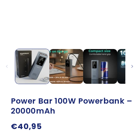
Power Bar 100W Powerbank –
20000mAh
Normale
€40,95
prijs