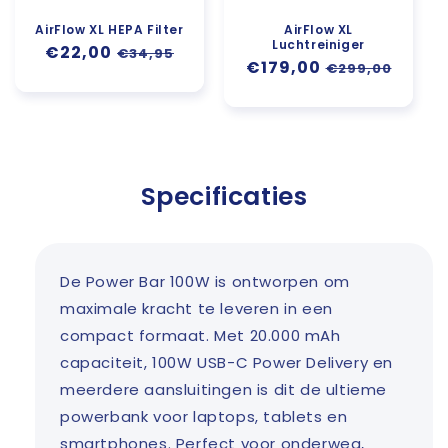
AirFlow XL HEPA Filter
AirFlow XL
Luchtreiniger
Aanbiedingsprijs
€22,00
Normale
€34,95
Aanbiedingsprijs
€179,00
Normale
€299,00
prijs
prijs
Specificaties
De Power Bar 100W is ontworpen om
maximale kracht te leveren in een
compact formaat. Met 20.000 mAh
capaciteit, 100W USB-C Power Delivery en
meerdere aansluitingen is dit de ultieme
powerbank voor laptops, tablets en
smartphones. Perfect voor onderweg,